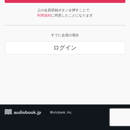
上の会員登録ボタンを押すことで、
利用規約
に同意したことになります
すでに会員の場合
ログイン
©otobank, Inc.