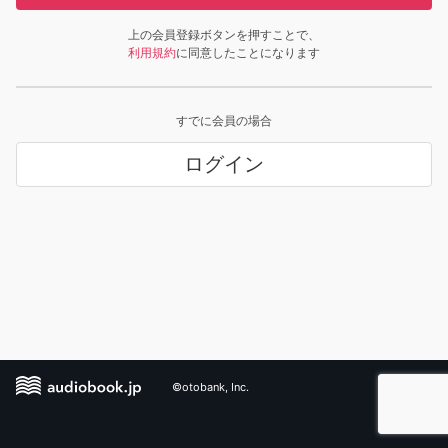
上の会員登録ボタンを押すことで、
利用規約
に同意したことになります
すでに会員の場合
ログイン
©otobank, Inc.