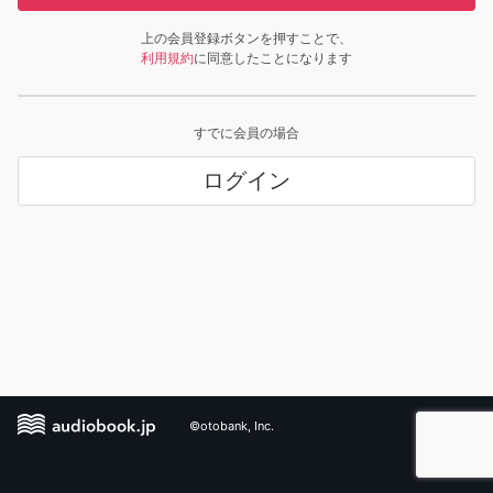
上の会員登録ボタンを押すことで、
利用規約
に同意したことになります
すでに会員の場合
ログイン
©otobank, Inc.