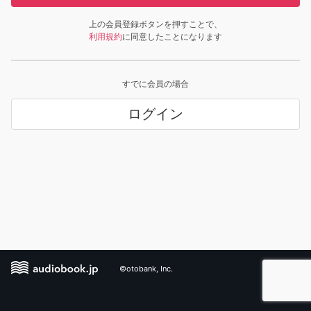
上の会員登録ボタンを押すことで、
利用規約
に同意したことになります
すでに会員の場合
ログイン
©otobank, Inc.