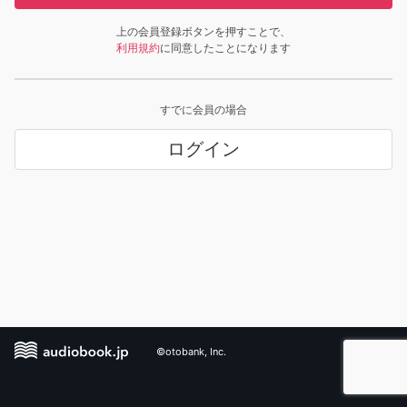
上の会員登録ボタンを押すことで、
利用規約
に同意したことになります
すでに会員の場合
ログイン
©otobank, Inc.