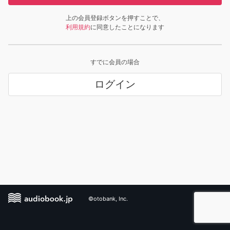
上の会員登録ボタンを押すことで、
利用規約
に同意したことになります
すでに会員の場合
ログイン
©otobank, Inc.