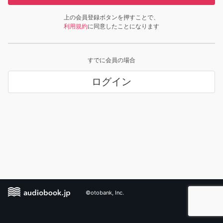
上の会員登録ボタンを押すことで、
利用規約
に同意したことになります
すでに会員の場合
ログイン
©otobank, Inc.