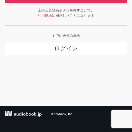
上の会員登録ボタンを押すことで、
利用規約
に同意したことになります
すでに会員の場合
ログイン
©otobank, Inc.