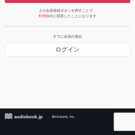
上の会員登録ボタンを押すことで、
利用規約
に同意したことになります
すでに会員の場合
ログイン
©otobank, Inc.