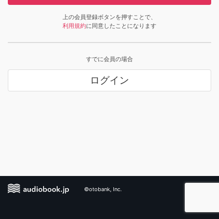
上の会員登録ボタンを押すことで、
利用規約
に同意したことになります
すでに会員の場合
ログイン
©otobank, Inc.