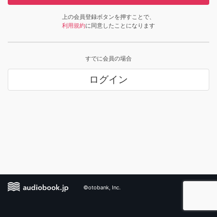
上の会員登録ボタンを押すことで、
利用規約
に同意したことになります
すでに会員の場合
ログイン
©otobank, Inc.