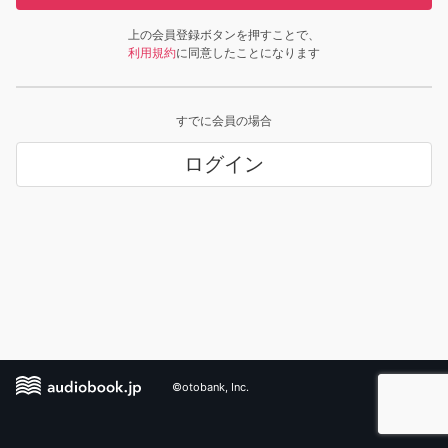
上の会員登録ボタンを押すことで、
利用規約
に同意したことになります
すでに会員の場合
ログイン
©otobank, Inc.