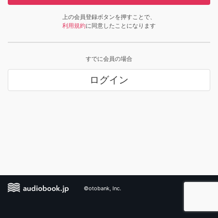
上の会員登録ボタンを押すことで、
利用規約
に同意したことになります
すでに会員の場合
ログイン
©otobank, Inc.