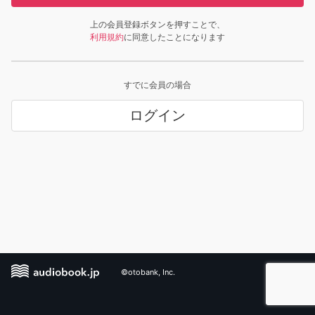
上の会員登録ボタンを押すことで、
利用規約
に同意したことになります
すでに会員の場合
ログイン
©otobank, Inc.