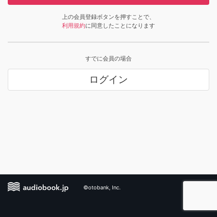
上の会員登録ボタンを押すことで、
利用規約
に同意したことになります
すでに会員の場合
ログイン
©otobank, Inc.