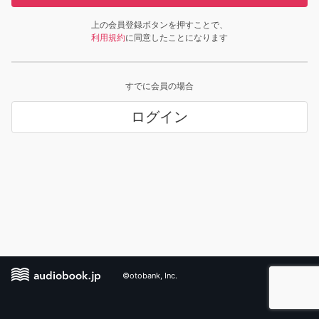
上の会員登録ボタンを押すことで、
利用規約
に同意したことになります
すでに会員の場合
ログイン
©otobank, Inc.