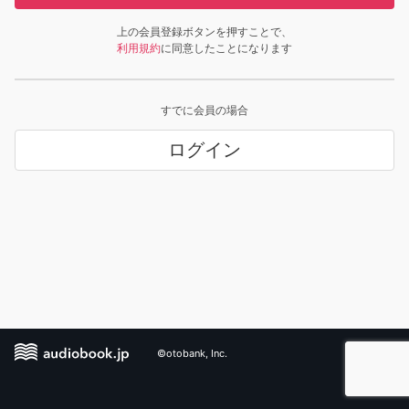
上の会員登録ボタンを押すことで、
利用規約
に同意したことになります
すでに会員の場合
ログイン
©otobank, Inc.