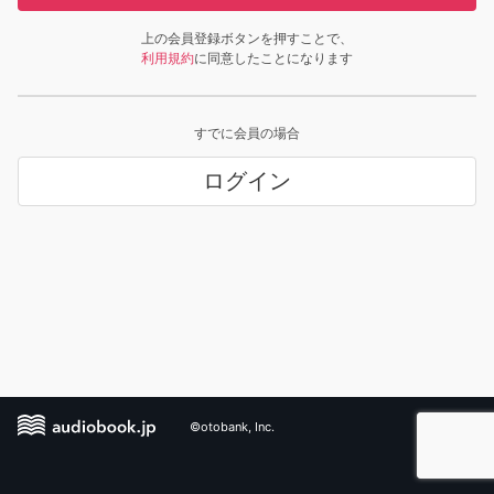
上の会員登録ボタンを押すことで、
利用規約
に同意したことになります
すでに会員の場合
ログイン
©otobank, Inc.