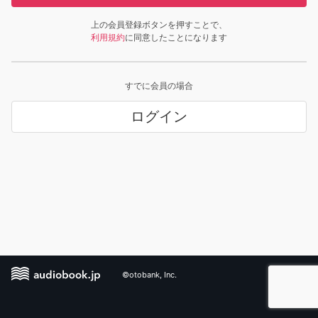
上の会員登録ボタンを押すことで、
利用規約
に同意したことになります
すでに会員の場合
ログイン
©otobank, Inc.