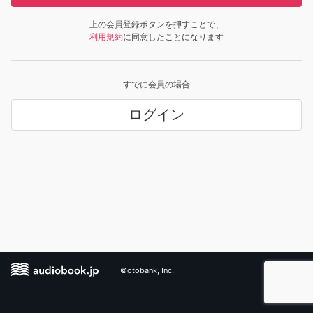
上の会員登録ボタンを押すことで、
利用規約
に同意したことになります
すでに会員の場合
ログイン
©otobank, Inc.