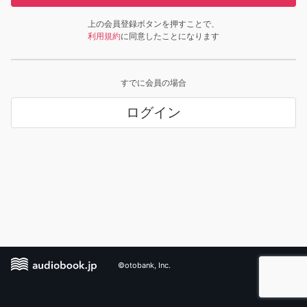
上の会員登録ボタンを押すことで、
利用規約
に同意したことになります
すでに会員の場合
ログイン
©otobank, Inc.