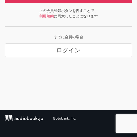
上の会員登録ボタンを押すことで、
利用規約
に同意したことになります
すでに会員の場合
ログイン
©otobank, Inc.