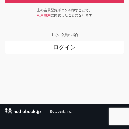
上の会員登録ボタンを押すことで、
利用規約
に同意したことになります
すでに会員の場合
ログイン
©otobank, Inc.