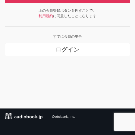
上の会員登録ボタンを押すことで、
利用規約
に同意したことになります
すでに会員の場合
ログイン
©otobank, Inc.