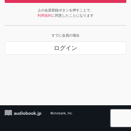
上の会員登録ボタンを押すことで、
利用規約
に同意したことになります
すでに会員の場合
ログイン
©otobank, Inc.