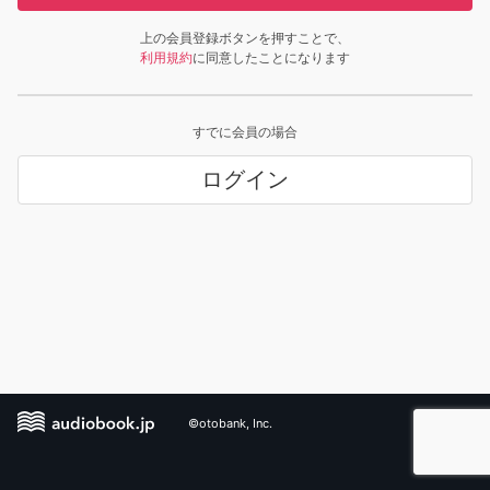
上の会員登録ボタンを押すことで、
利用規約
に同意したことになります
すでに会員の場合
ログイン
©otobank, Inc.