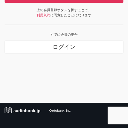
上の会員登録ボタンを押すことで、
利用規約
に同意したことになります
すでに会員の場合
ログイン
©otobank, Inc.