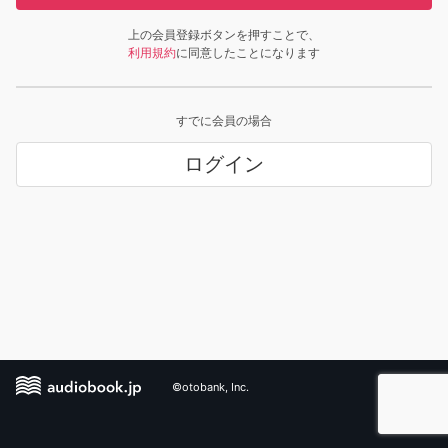
上の会員登録ボタンを押すことで、
利用規約
に同意したことになります
すでに会員の場合
ログイン
©otobank, Inc.