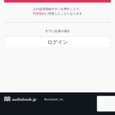
上の会員登録ボタンを押すことで、
利用規約
に同意したことになります
すでに会員の場合
ログイン
©otobank, Inc.