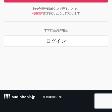
上の会員登録ボタンを押すことで、
利用規約
に同意したことになります
すでに会員の場合
ログイン
©otobank, Inc.