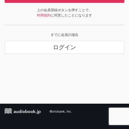
上の会員登録ボタンを押すことで、
利用規約
に同意したことになります
すでに会員の場合
ログイン
©otobank, Inc.