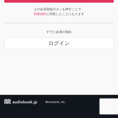
上の会員登録ボタンを押すことで、
利用規約
に同意したことになります
すでに会員の場合
ログイン
©otobank, Inc.