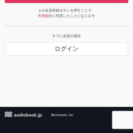
上の会員登録ボタンを押すことで、
利用規約
に同意したことになります
すでに会員の場合
ログイン
©otobank, Inc.