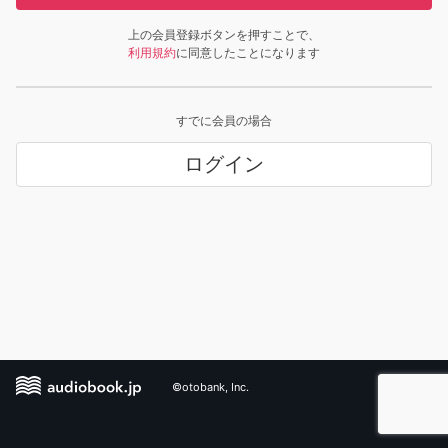
上の会員登録ボタンを押すことで、
利用規約
に同意したことになります
すでに会員の場合
ログイン
©otobank, Inc.