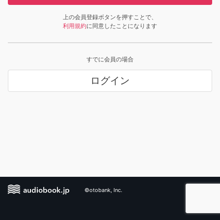
上の会員登録ボタンを押すことで、
利用規約
に同意したことになります
すでに会員の場合
ログイン
©otobank, Inc.