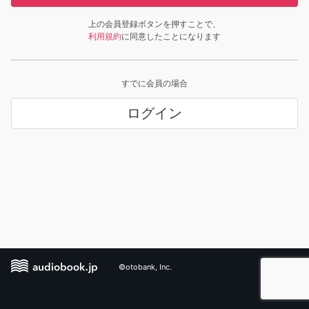
上の会員登録ボタンを押すことで、
利用規約
に同意したことになります
すでに会員の場合
ログイン
©otobank, Inc.