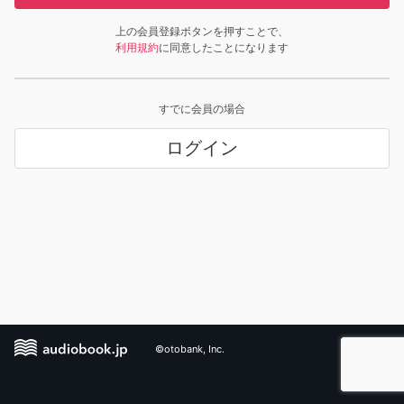
上の会員登録ボタンを押すことで、
利用規約
に同意したことになります
すでに会員の場合
ログイン
©otobank, Inc.