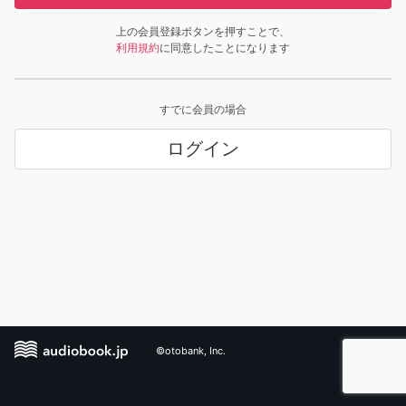
上の会員登録ボタンを押すことで、
利用規約
に同意したことになります
すでに会員の場合
ログイン
©otobank, Inc.