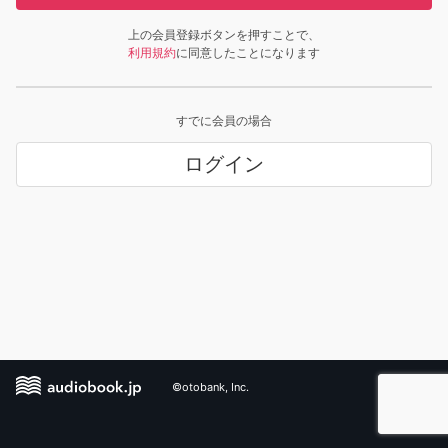
上の会員登録ボタンを押すことで、
利用規約
に同意したことになります
すでに会員の場合
ログイン
©otobank, Inc.