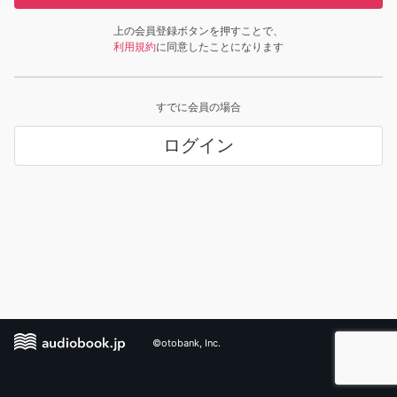
上の会員登録ボタンを押すことで、
利用規約
に同意したことになります
すでに会員の場合
ログイン
©otobank, Inc.