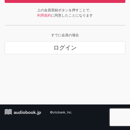
上の会員登録ボタンを押すことで、
利用規約
に同意したことになります
すでに会員の場合
ログイン
©otobank, Inc.