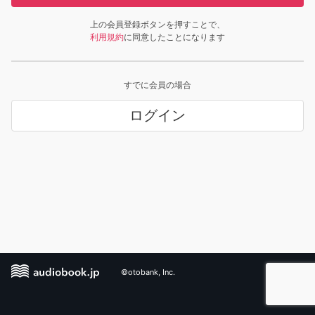
上の会員登録ボタンを押すことで、
利用規約
に同意したことになります
すでに会員の場合
ログイン
©otobank, Inc.