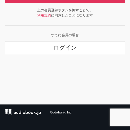
上の会員登録ボタンを押すことで、
利用規約
に同意したことになります
すでに会員の場合
ログイン
©otobank, Inc.