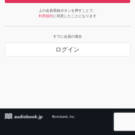
上の会員登録ボタンを押すことで、
利用規約
に同意したことになります
すでに会員の場合
ログイン
©otobank, Inc.