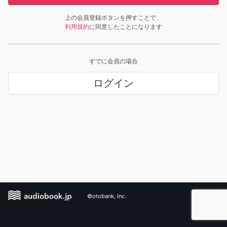
上の会員登録ボタンを押すことで、
利用規約
に同意したことになります
すでに会員の場合
ログイン
©otobank, Inc.