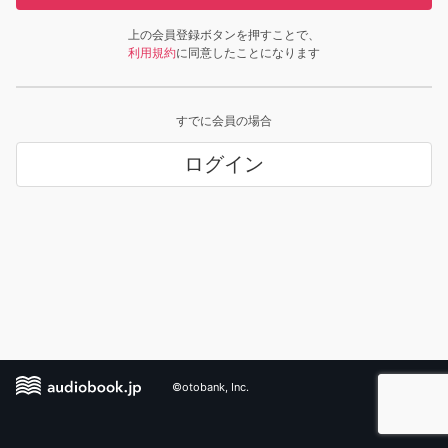
上の会員登録ボタンを押すことで、
利用規約
に同意したことになります
すでに会員の場合
ログイン
©otobank, Inc.