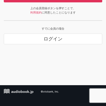
上の会員登録ボタンを押すことで、
利用規約
に同意したことになります
すでに会員の場合
ログイン
©otobank, Inc.