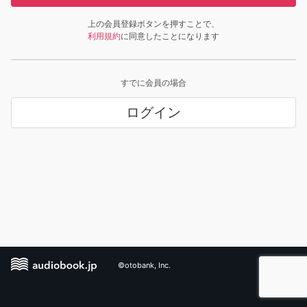
上の会員登録ボタンを押すことで、
利用規約
に同意したことになります
すでに会員の場合
ログイン
©otobank, Inc.