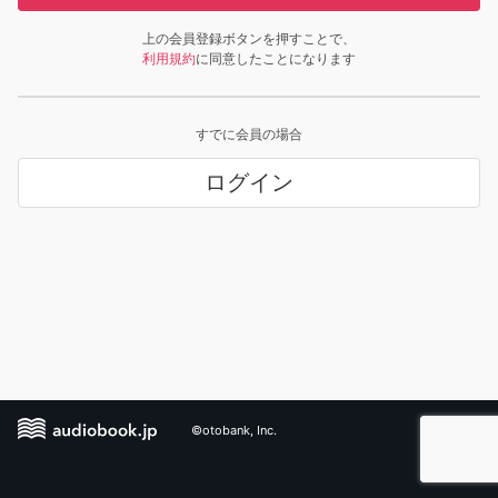
上の会員登録ボタンを押すことで、
利用規約
に同意したことになります
すでに会員の場合
ログイン
©otobank, Inc.