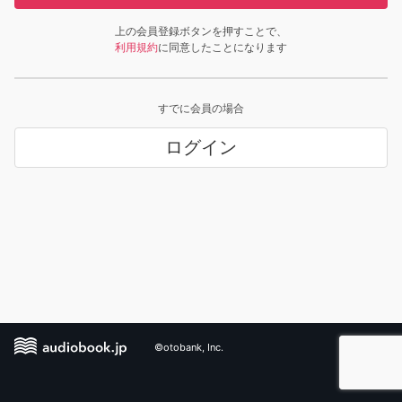
上の会員登録ボタンを押すことで、
利用規約
に同意したことになります
すでに会員の場合
ログイン
©otobank, Inc.